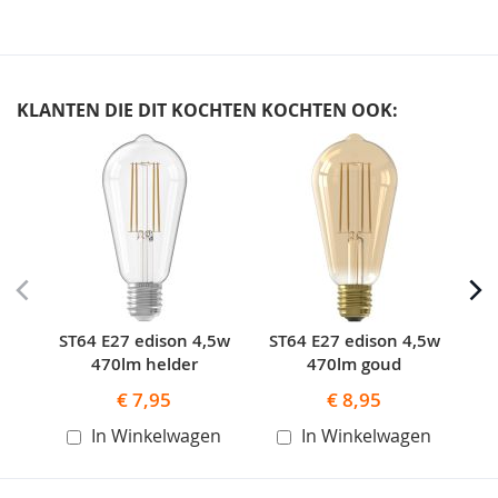
KLANTEN DIE DIT KOCHTEN KOCHTEN OOK:
Skip
carousel
ST64 E27 edison 4,5w
ST64 E27 edison 4,5w
S
470lm helder
470lm goud
€ 7,95
€ 8,95
In Winkelwagen
In Winkelwagen