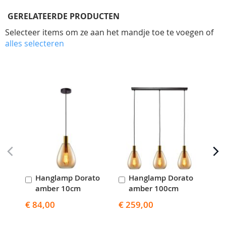
GERELATEERDE PRODUCTEN
Selecteer items om ze aan het mandje toe te voegen of
alles selecteren
Skip
carousel
Hanglamp Dorato
Hanglamp Dorato
H
In
In
I
amber 10cm
amber 100cm
a
Winkelwagen
Winkelwagen
W
€ 84,00
€ 259,00
€ 3