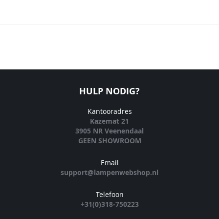
HULP NODIG?
Kantooradres
Kazemat 21
3905 NR Veenendaal
GEEN SHOWROOM
Email
support@lampenwebshop.nl
Telefoon
+31(0)318-750223