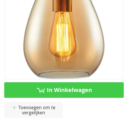
afbeeldingen-
gallerij
Ga
naar
In Winkelwagen
het
begin
van
Toevoegen om te
vergelijken
de
afbeeldingen-
gallerij