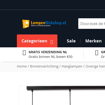
Ga
naar
de
inhoud
Zoek
Categorieen
Sale
Merken
GRATIS VERZENDING NL
GR
Gratis binnen NL boven €50
Gr
Home
Binnenverlichting
Hanglampen
Overige ha
Ga
naar
het
einde