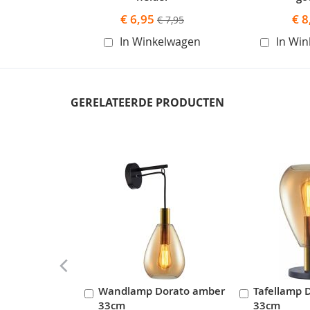
Speciale
€ 6,95
€ 8
€ 7,95
prijs
In Winkelwagen
In Wi
GERELATEERDE PRODUCTEN
Skip
carousel
Wandlamp Dorato amber
Tafellamp 
In
In
33cm
33cm
Winkelwagen
Winkelwag