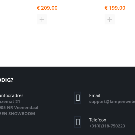
€ 209,00
€ 199,00
N
TOEVOEGEN
TOEVOEGE
OM
OM
TE
TE
EN
VERGELIJKEN
VERGELIJK
DIG?
antooradres
Email
azemat 21
support@lampenwebs
905 NR Veenendaal
EEN SHOWROOM
Telefoon
+31(0)318-750223