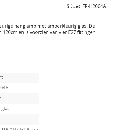
SKU
FR-H2004A
leurige hanglamp met amberkleurig glas. De
 120cm en is voorzien van vier E27 fittingen.
ht
004A
n
 glas
 B18 * H24-140 cm