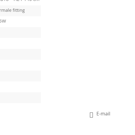
male fitting
15W
E-mail