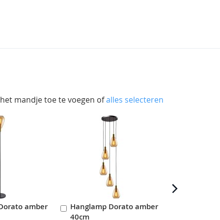
 het mandje toe te voegen of
alles selecteren
Dorato amber
Hanglamp Dorato amber
Hanglamp 
In
In
40cm
35cm
en
Winkelwagen
Winkelwag