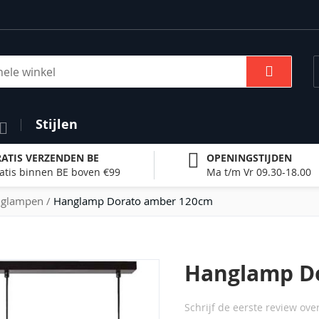
Zoek
Stijlen
ATIS VERZENDEN BE
OPENINGSTIJDEN
atis binnen BE boven €99
Ma t/m Vr 09.30-18.00
nglampen
Hanglamp Dorato amber 120cm
Hanglamp D
Schrijf de eerste review ove