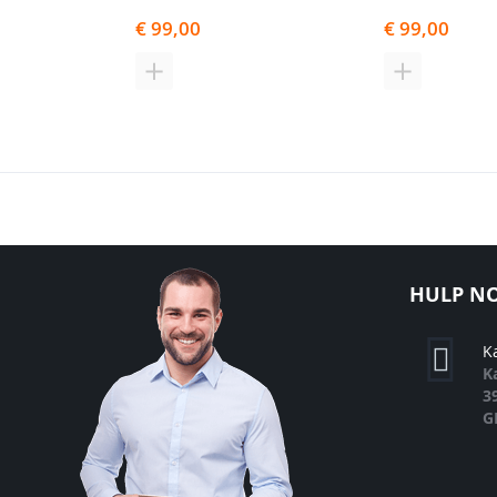
€ 99,00
€ 99,00
TOEVOEGEN
TOEVOEGE
OM
OM
TE
TE
VERGELIJKEN
VERGELIJK
HULP NO
K
K
3
G