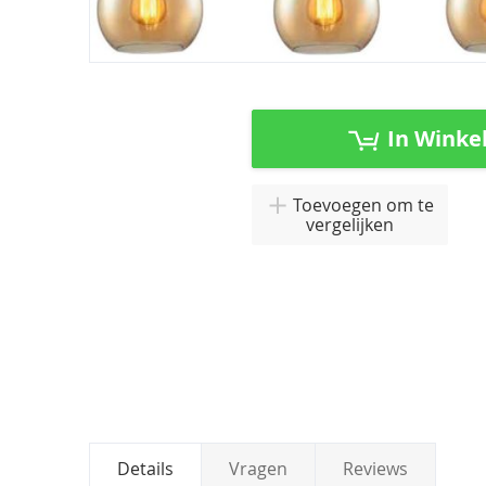
Ga
naar
het
In Winke
begin
van
de
Toevoegen om te
afbeeldingen-
vergelijken
gallerij
Details
Vragen
Reviews