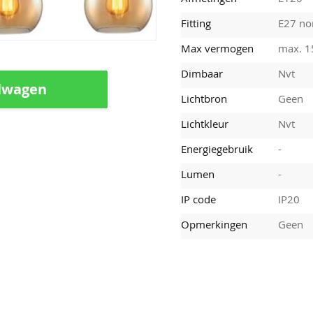
Fitting
E27 nor
Max vermogen
max. 
Dimbaar
Nvt
lwagen
Lichtbron
Geen
Lichtkleur
Nvt
Energiegebruik
-
Lumen
-
IP code
IP20
Opmerkingen
Geen