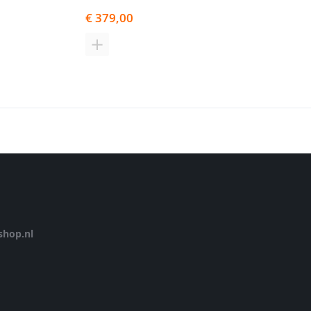
€ 379,00
€ 259,00
N
TOEVOEGEN
TOEVOEGE
OM
OM
TE
TE
EN
VERGELIJKEN
VERGELIJK
hop.nl