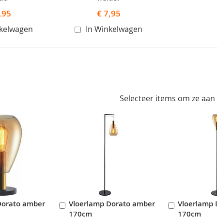
,95
€ 7,95
nkelwagen
In Winkelwagen
Selecteer items om ze aan
Dorato amber
Vloerlamp Dorato amber
Vloerlamp 
In
In
170cm
170cm
en
Winkelwagen
Winkelwag