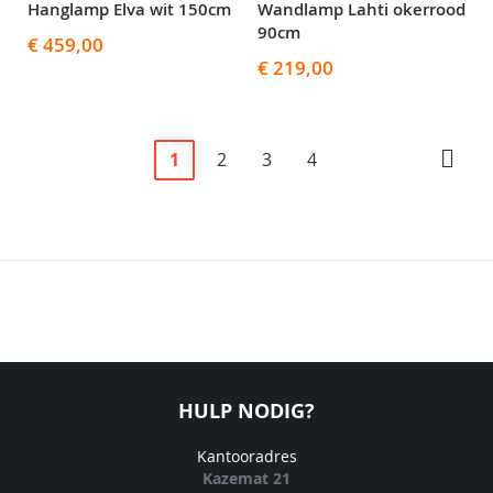
Hanglamp Elva wit 150cm
Wandlamp Lahti okerrood
90cm
€ 459,00
€ 219,00
Pagina
U
Pagina
Pagina
Pagina
Pagi
Volg
1
2
3
4
lees
momenteel
pagina
HULP NODIG?
Kantooradres
Kazemat 21