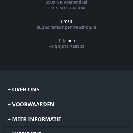
3905 NR Veenendaal
GEEN SHOWROOM
Email
support@lampenwebshop.nl
Telefoon
+31(0)318-750223
OVER ONS
VOORWAARDEN
MEER INFORMATIE