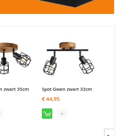
n zwart 35cm
Spot Gwen zwart 33cm
€ 44,95
T
T
O
O
E
E