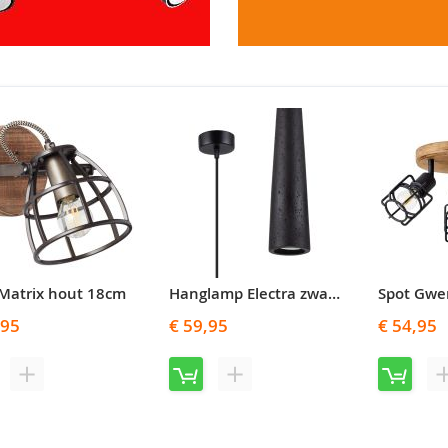
 Matrix hout 18cm
Hanglamp Electra zwart 8cm
Spot Gwe
,95
€ 59,95
€ 54,95
T
T
O
O
E
E