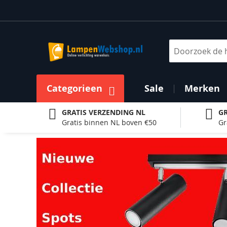
Ga
naar
de
inhoud
Zoek
Categorieen
Sale
Merken
GRATIS VERZENDING NL
GR
Gratis binnen NL boven €50
Gr