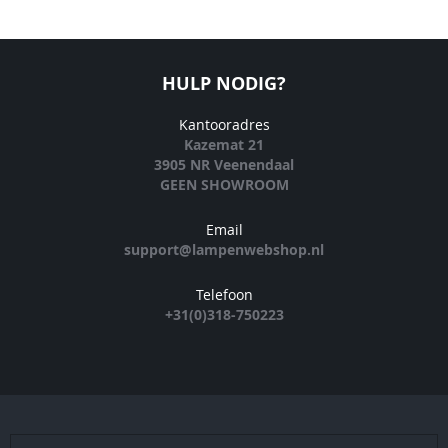
HULP NODIG?
Kantooradres
Kazemat 21
3905 NR Veenendaal
GEEN SHOWROOM
Email
support@lampenwebshop.nl
Telefoon
+31(0)318-750223