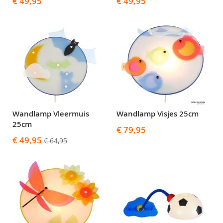
€ 49,95
€ 49,95
Wandlamp Vleermuis
Wandlamp Visjes 25cm
25cm
€ 79,95
Speciale
€ 49,95
€ 64,95
prijs