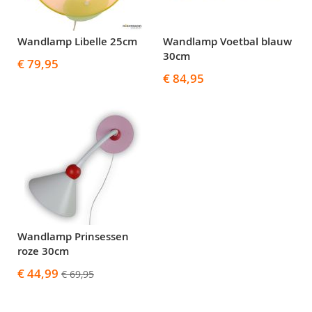
Wandlamp Libelle 25cm
Wandlamp Voetbal blauw
30cm
€ 79,95
€ 84,95
Wandlamp Prinsessen
roze 30cm
Speciale
€ 44,99
€ 69,95
prijs