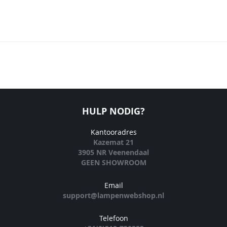
HULP NODIG?
Kantooradres
Kazemat 21
3905 NR Veenendaal
GEEN SHOWROOM
Email
support@lampenwebshop.nl
Telefoon