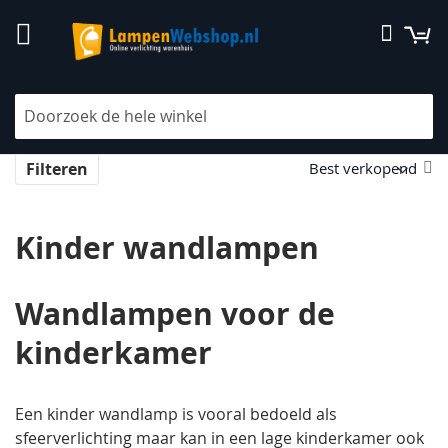
Ga
W
Zoek
naar
de
inhoud
Home
Binnenverlichting
Kinderlampen
Kinder wandlampen
V
Filteren
la
na
h
Kinder wandlampen
so
Wandlampen voor de
kinderkamer
Een kinder wandlamp is vooral bedoeld als
sfeerverlichting maar kan in een lage kinderkamer ook