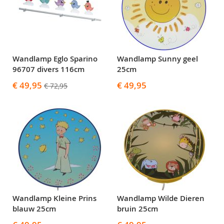
Wandlamp Eglo Sparino
Wandlamp Sunny geel
96707 divers 116cm
25cm
Speciale
€ 49,95
€ 49,95
€ 72,95
prijs
Wandlamp Kleine Prins
Wandlamp Wilde Dieren
blauw 25cm
bruin 25cm