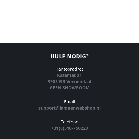
HULP NODIG?
Kantooradres
Kazemat 21
3905 NR Veenendaal
GEEN SHOWROOM
Email
support@lampenwebshop.nl
Telefoon
+31(0)318-750223