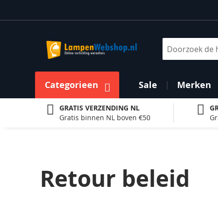
Ga
naar
de
inhoud
Zoek
Categorieen
Sale
Merken
GRATIS VERZENDING NL
GR
Gratis binnen NL boven €50
Gr
Retour beleid