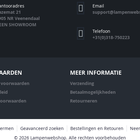
antooradres
Email
azemat 21
support@lampenwebs
905 NR Veenendaal
EEN SHOWROOM
Telefoon
+31(0)318-750223
AARDEN
MEER INFORMATIE
 voorwaarden
Verzending
leid
Betaalmogelijkheden
voorwaarden
Retourneren
termen
Geavanceerd zoeken
Bestellingen en Retouren
Neem
© 2026 Lampenwebshop. Alle rechten voorbehouden