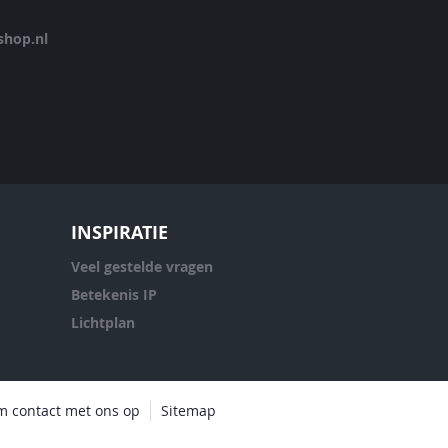
hop.nl
INSPIRATIE
Veel gestelde vragen
Betekenis IP
Lichtplan
 contact met ons op
Sitemap