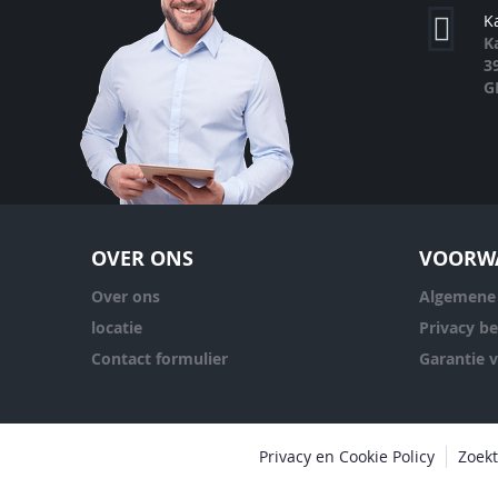
K
K
3
G
OVER ONS
VOORW
Over ons
Algemene
locatie
Privacy be
Contact formulier
Garantie 
Privacy en Cookie Policy
Zoek