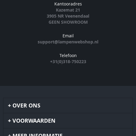
Kantooradres
Kazemat 21
3905 NR Veenendaal
GEEN SHOWROOM
Email
support@lampenwebshop.nl
Telefoon
+31(0)318-750223
OVER ONS
VOORWAARDEN
MEER INFORMATIE