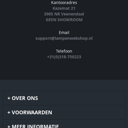
Kantooradres
Kazemat 21
3905 NR Veenendaal
GEEN SHOWROOM
Email
support@lampenwebshop.nl
Telefoon
+31(0)318-750223
OVER ONS
VOORWAARDEN
MEER INFORMATIE