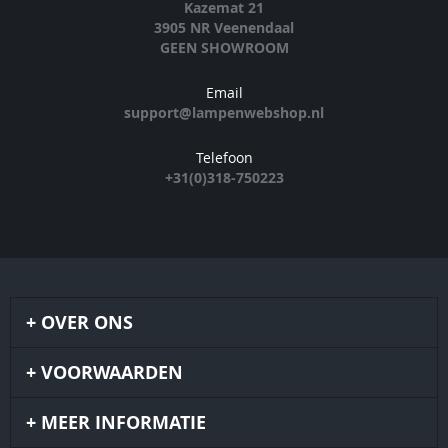
Kazemat 21
3905 NR Veenendaal
GEEN SHOWROOM
Email
support@lampenwebshop.nl
Telefoon
+31(0)318-750223
OVER ONS
VOORWAARDEN
MEER INFORMATIE