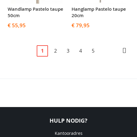
Wandlamp Pastelo taupe
Hanglamp Pastelo taupe
50cm
20cm
€ 55,95
€ 79,95
Pagina
U
Pagina
Pagina
Pagina
Pagina
Pagi
Volg
1
2
3
4
5
lees
momenteel
pagina
HULP NODIG?
Kantooradres