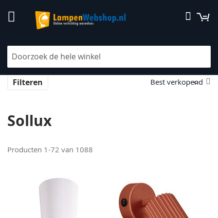
Ga
W
Zoek
naar
de
inhoud
Home
Merken
Sollux
V
Filteren
la
na
h
Sollux
so
Producten
1
-
72
van
1088