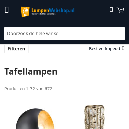
Ga
W
Zoek
naar
de
inhoud
Home
Binnenverlichting
Staande lampen
Tafellampen
V
Filteren
la
na
h
Tafellampen
so
Producten
1
-
72
van
672