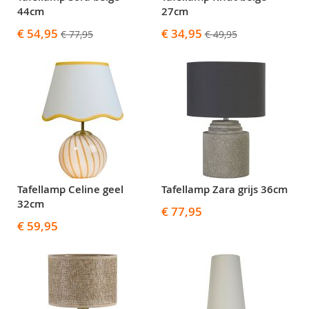
44cm
27cm
Speciale
Speciale
€ 54,95
€ 34,95
€ 77,95
€ 49,95
prijs
prijs
Tafellamp Celine geel
Tafellamp Zara grijs 36cm
32cm
€ 77,95
€ 59,95