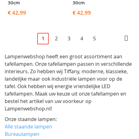
30cm
30cm
€ 42,99
€ 42,99
Pagina
U
Pagina
Pagina
Pagina
Pagina
Pagi
Volg
1
2
3
4
5
lees
Lampenwebshop heeft een groot assortiment aan
momenteel
tafellampen. Onze tafellampen passen in verschillende
pagina
interieurs. Zo hebben wij Tiffany, moderne, klassieke,
landelijke maar ook industriële lampen voor op de
tafel. Ook hebben wij energie vriendelijke LED
tafellampen. Maak uw keuze uit onze tafellampen en
bestel het artikel van uw voorkeur op
Lampenwebshop.nl!
Onze staande lampen:
Alle staande lampen
Bureaulampen