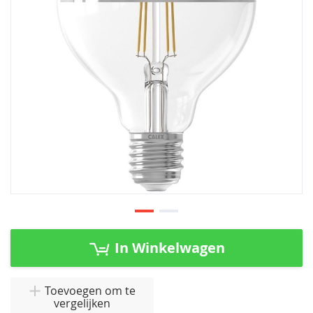
afbeeldingen-
gallerij
Ga
naar
In Winkelwagen
het
begin
van
Toevoegen om te
vergelijken
de