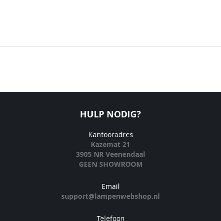
HULP NODIG?
Kantooradres
Kazemat 21
3905 NR Veenendaal
GEEN SHOWROOM
Email
support@lampenwebshop.nl
Telefoon