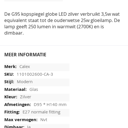
afbeeldingen-
gallerij
De G95 kopspiegel globe LED zilver verbruikt 3,5w wat
equivalent staat tot de ouderwetse 25w gloeilamp. De
lamp geeft 250 lumen in warmwit (2700K) en is
dimbaar.
MEER INFORMATIE
Calex
1101002600-CA-3
Modern
Glas
Zilver
D95 * H140 mm
E27 normale fitting
Nvt
Ja