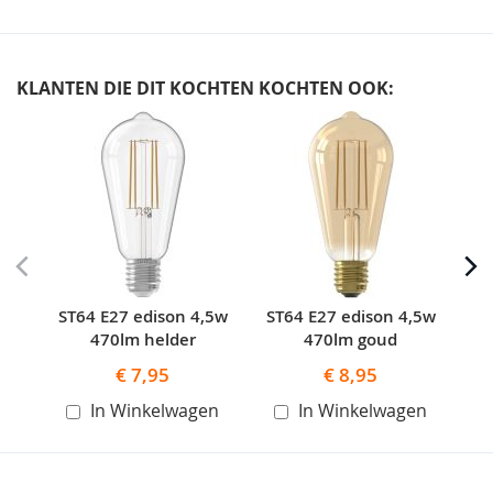
KLANTEN DIE DIT KOCHTEN KOCHTEN OOK:
Skip
carousel
ST64 E27 edison 4,5w
ST64 E27 edison 4,5w
S
470lm helder
470lm goud
€ 7,95
€ 8,95
In Winkelwagen
In Winkelwagen