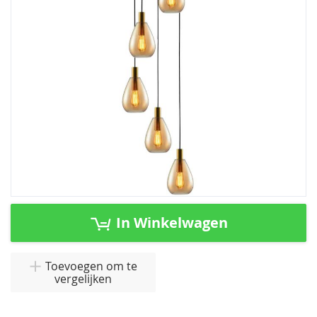
afbeeldingen-
gallerij
Ga
naar
In Winkelwagen
het
begin
van
Toevoegen om te
vergelijken
de
afbeeldingen-
gallerij