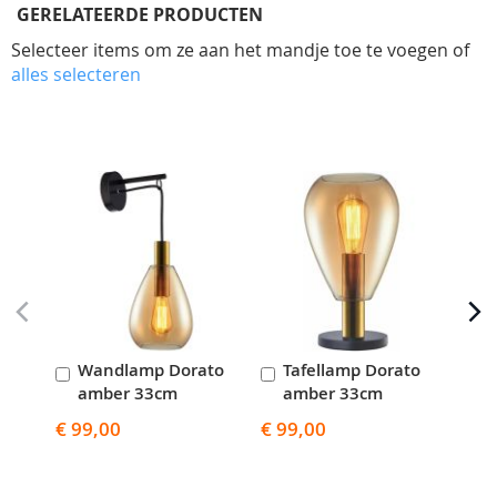
GERELATEERDE PRODUCTEN
Selecteer items om ze aan het mandje toe te voegen of
alles selecteren
Skip
carousel
Wandlamp Dorato
Tafellamp Dorato
V
In
In
I
amber 33cm
amber 33cm
a
Winkelwagen
Winkelwagen
W
€ 99,00
€ 99,00
€ 2