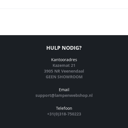
HULP NODIG?
Kantooradres
Kazemat 21
3905 NR Veenendaal
GEEN SHOWROOM
Email
support@lampenwebshop.nl
Telefoon
+31(0)318-750223