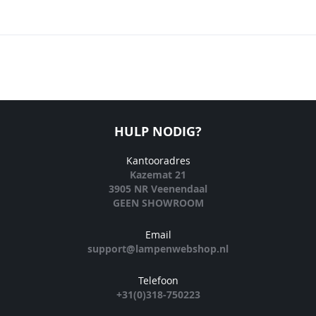
HULP NODIG?
Kantooradres
Kazemat 21
3905 NR Veenendaal
GEEN SHOWROOM
Email
support@lampenwebshop.nl
Telefoon
+31(0)318-750223