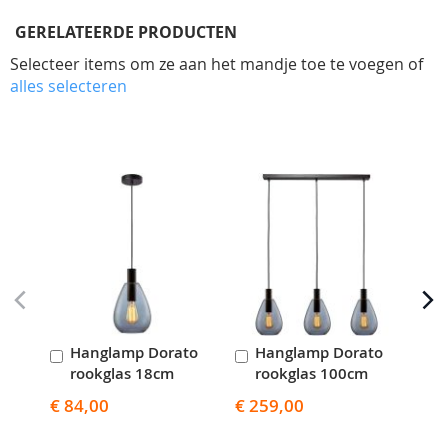
GERELATEERDE PRODUCTEN
Selecteer items om ze aan het mandje toe te voegen of
alles selecteren
Skip
carousel
Hanglamp Dorato
Hanglamp Dorato
H
In
In
I
rookglas 18cm
rookglas 100cm
r
Winkelwagen
Winkelwagen
W
€ 84,00
€ 259,00
€ 3