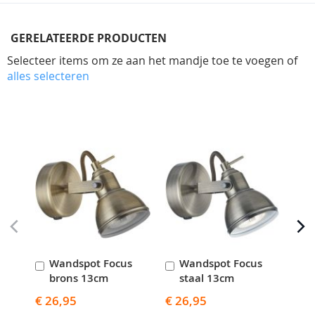
GERELATEERDE PRODUCTEN
Selecteer items om ze aan het mandje toe te voegen of
alles selecteren
Skip
carousel
Wandspot Focus
Wandspot Focus
S
In
In
I
brons 13cm
staal 13cm
Winkelwagen
Winkelwagen
W
€ 26,95
€ 26,95
€ 7