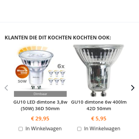
KLANTEN DIE DIT KOCHTEN KOCHTEN OOK:
Skip
carousel
GU10 LED dimtone 3,8w
GU10 dimtone 6w 400lm
G
(50W) 36D 50mm
42D 50mm
€ 29,95
€ 5,95
In Winkelwagen
In Winkelwagen