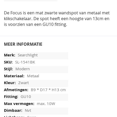
afbeeldingen-
gallerij
De Focus is een mat zwarte wandspot van metaal met
klikschakelaar. De spot heeft een hoogte van 13cm en
is voorzien van een GU10 fitting.
MEER INFORMATIE
Searchlight
SL-1541BK
Modern
Metaal
Zwart
B9 * D17 * H13 cm
GU10
max. 10W
Nvt