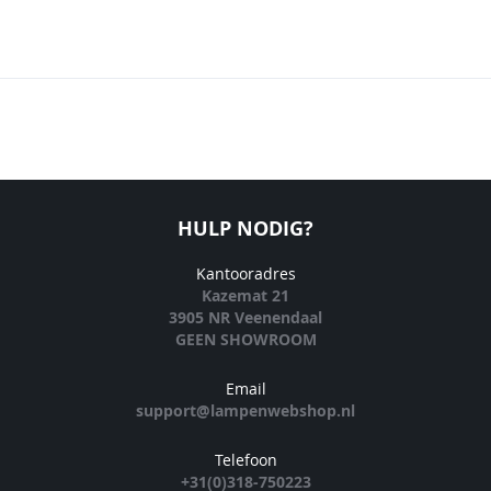
HULP NODIG?
Kantooradres
Kazemat 21
3905 NR Veenendaal
GEEN SHOWROOM
Email
support@lampenwebshop.nl
Telefoon
+31(0)318-750223