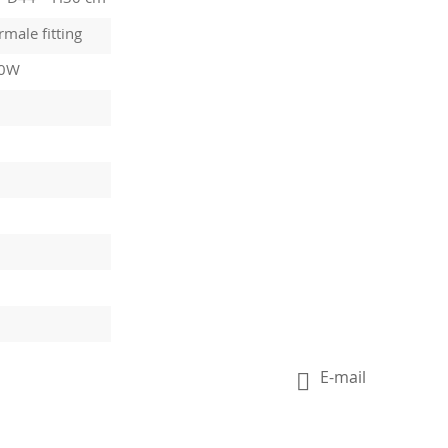
male fitting
60W
E-mail