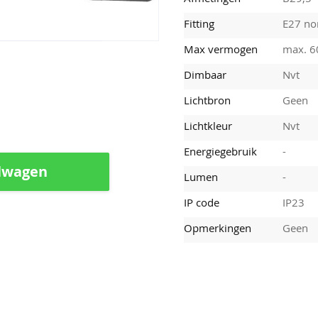
Fitting
E27 nor
Max vermogen
max. 
Dimbaar
Nvt
Lichtbron
Geen
Lichtkleur
Nvt
Energiegebruik
-
lwagen
Lumen
-
IP code
IP23
Opmerkingen
Geen