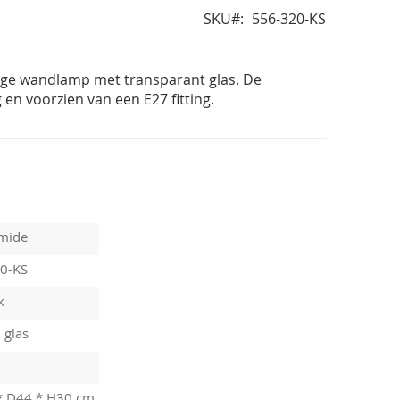
SKU
556-320-KS
rige wandlamp met transparant glas. De
en voorzien van een E27 fitting.
mide
0-KS
k
 glas
* D44 * H30 cm