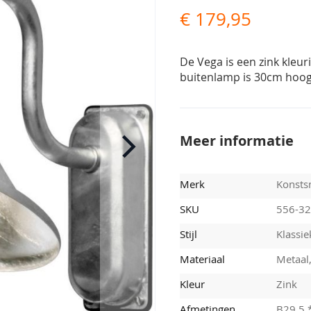
€ 179,95
De Vega is een zink kleu
buitenlamp is 30cm hoog 
Meer informatie
Merk
Konsts
SKU
556-32
Stijl
Klassie
Materiaal
Metaal,
Kleur
Zink
Afmetingen
B29,5 