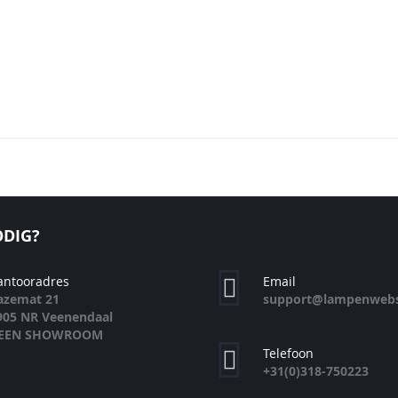
N
EN
DIG?
antooradres
Email
azemat 21
support@lampenwebs
905 NR Veenendaal
EEN SHOWROOM
Telefoon
+31(0)318-750223