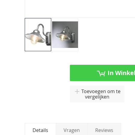
Ga
naar
het
In Winke
begin
van
de
Toevoegen om te
afbeeldingen-
vergelijken
gallerij
Details
Vragen
Reviews