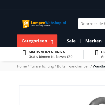
Ga
naar
de
inhoud
Zoek
Categorieen
Sale
Merken
GRATIS VERZENDING NL
GR
Gratis binnen NL boven €50
Gr
Home
Tuinverlichting
Buiten wandlampen
Wandla
Ga
naar
het
einde