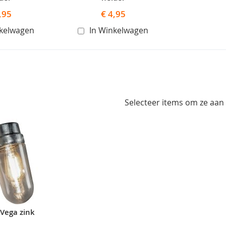
,95
€ 4,95
nkelwagen
In Winkelwagen
Selecteer items om ze aan
Vega zink
en