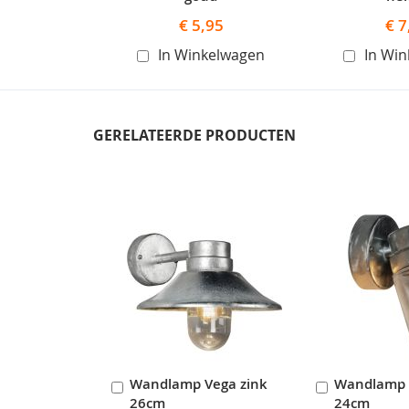
€ 5,95
€ 7
In Winkelwagen
In Wi
GERELATEERDE PRODUCTEN
Skip
carousel
Wandlamp Vega zink
Wandlamp 
In
In
26cm
24cm
Winkelwagen
Winkelwag