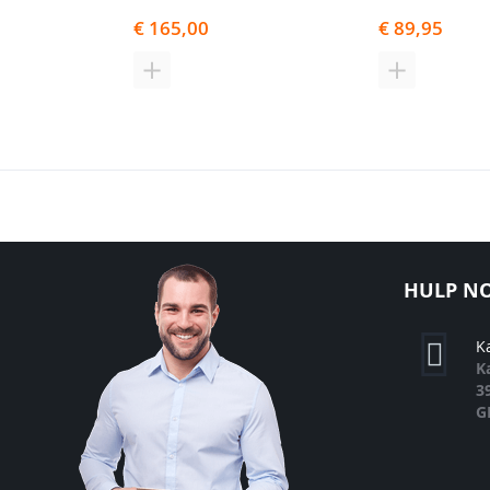
€ 165,00
€ 89,95
TOEVOEGEN
TOEVOEGE
OM
OM
TE
TE
VERGELIJKEN
VERGELIJK
HULP NO
K
K
3
G