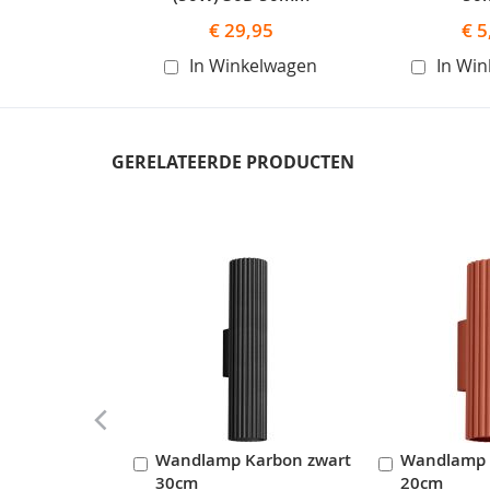
€ 29,95
€ 5
In Winkelwagen
In Wi
GERELATEERDE PRODUCTEN
Skip
carousel
Wandlamp Karbon zwart
Wandlamp 
In
In
30cm
20cm
Winkelwagen
Winkelwag