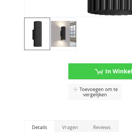
Ga
naar
het
In Winke
begin
van
de
Toevoegen om te
afbeeldingen-
vergelijken
gallerij
Details
Vragen
Reviews