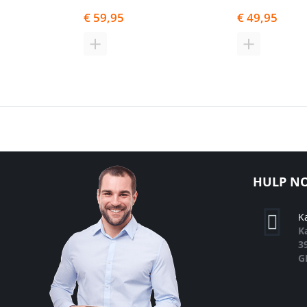
€ 59,95
€ 49,95
TOEVOEGEN
TOEVOEGE
OM
OM
TE
TE
VERGELIJKEN
VERGELIJK
HULP NO
K
K
3
G