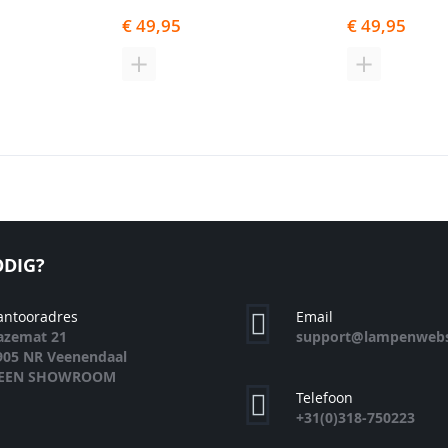
€ 49,95
€ 49,95
N
TOEVOEGEN
TOEVOEGE
OM
OM
TE
TE
EN
VERGELIJKEN
VERGELIJK
DIG?
antooradres
Email
azemat 21
support@lampenwebs
905 NR Veenendaal
EEN SHOWROOM
Telefoon
+31(0)318-750223