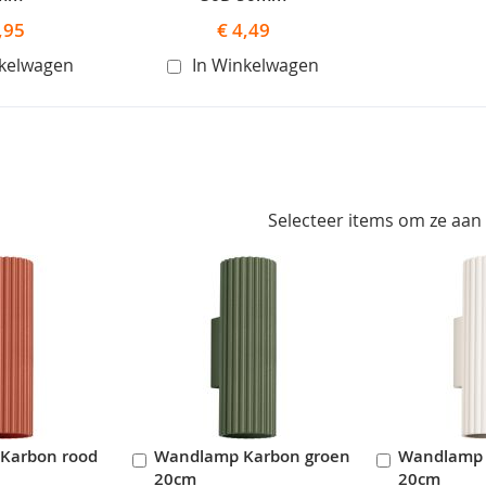
,95
€ 4,49
nkelwagen
In Winkelwagen
Selecteer items om ze aan
Karbon rood
Wandlamp Karbon groen
Wandlamp 
In
In
20cm
20cm
en
Winkelwagen
Winkelwag