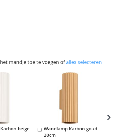
 het mandje toe te voegen of
alles selecteren
Karbon beige
Wandlamp Karbon goud
Wandlamp 
In
In
20cm
20cm
en
Winkelwagen
Winkelwag