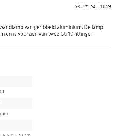
SKU
SOL1649
 wandlamp van geribbeld aluminium. De lamp
m en is voorzien van twee GU10 fittingen.
49
n
nium
 D8,5 * H20 cm