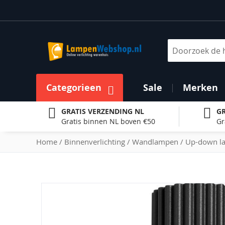
Ga
naar
de
inhoud
Zoek
Categorieen
Sale
Merken
GRATIS VERZENDING NL
GR
Gratis binnen NL boven €50
Gr
Home
Binnenverlichting
Wandlampen
Up-down l
Ga
naar
het
einde