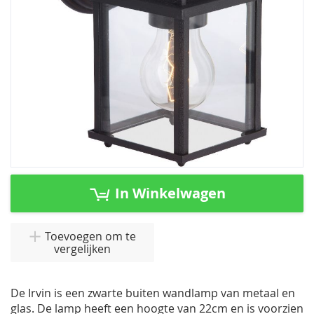
Ga
naar
In Winkelwagen
het
begin
van
Toevoegen om te
vergelijken
de
afbeeldingen-
gallerij
De Irvin is een zwarte buiten wandlamp van metaal en
glas. De lamp heeft een hoogte van 22cm en is voorzien