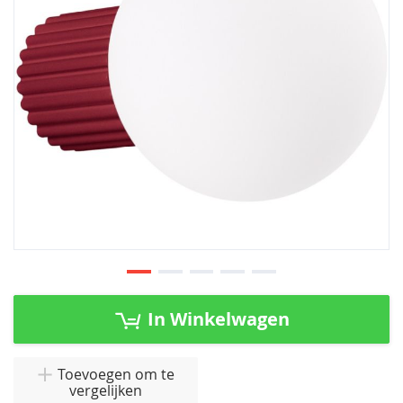
afbeeldingen-
gallerij
Ga
naar
In Winkelwagen
het
begin
van
Toevoegen om te
vergelijken
de