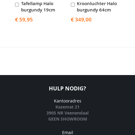
Tafellamp Halo
Kroonluchter Halo
W
In
In
I
burgundy 19cm
burgundy 64cm
Winkelwagen
Winkelwagen
W
€ 59,95
€ 349,00
€ 3
HULP NODIG?
Kantooradres
Kazemat 21
3905 NR Veenendaal
GEEN SHOWROOM
Email