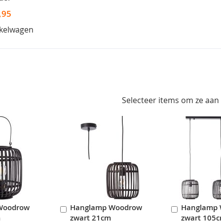
,95
nkelwagen
Selecteer items om ze aan
 Woodrow
Hanglamp Woodrow
Hanglamp
In
In
m
zwart 21cm
zwart 105
en
Winkelwagen
Winkelwag