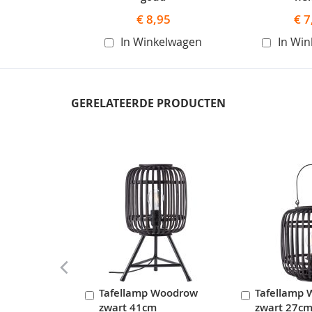
€ 8,95
€ 7
In Winkelwagen
In Wi
GERELATEERDE PRODUCTEN
Skip
carousel
Tafellamp Woodrow
Tafellamp
In
In
zwart 41cm
zwart 27c
Winkelwagen
Winkelwag