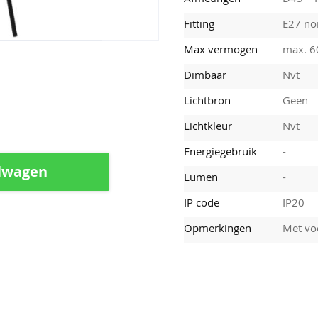
Fitting
E27 nor
Max vermogen
max. 
Dimbaar
Nvt
Lichtbron
Geen
Lichtkleur
Nvt
Energiegebruik
-
lwagen
Lumen
-
IP code
IP20
Opmerkingen
Met vo