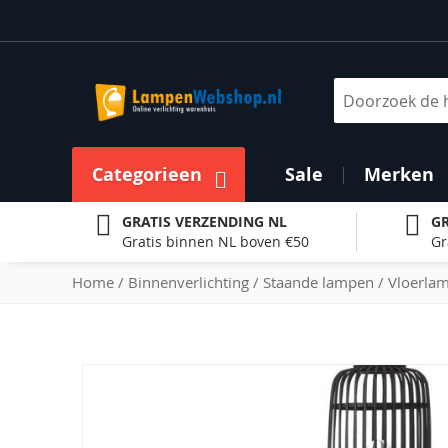
Ga
naar
de
inhoud
Zoek
Categorieen
Sale
Merken
GRATIS VERZENDING NL
GR
Gratis binnen NL boven €50
Gr
Home
Binnenverlichting
Staande lampen
Vloerla
Ga
naar
het
einde