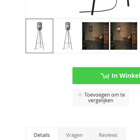
Ga
naar
het
In Winke
begin
van
de
Toevoegen om te
afbeeldingen-
vergelijken
gallerij
Details
Vragen
Reviews