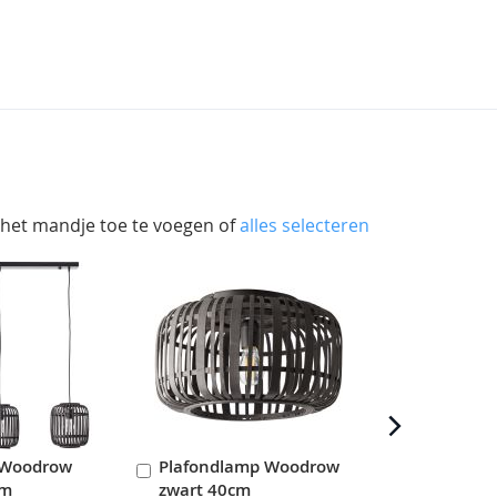
 het mandje toe te voegen of
alles selecteren
 Woodrow
Plafondlamp Woodrow
Plafondla
In
In
cm
zwart 40cm
zwart 32c
en
Winkelwagen
Winkelwag