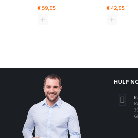
€ 59,95
€ 42,95
TOEVOEGEN
TOEVOEGE
OM
OM
TE
TE
VERGELIJKEN
VERGELIJK
HULP NO
K
K
3
G