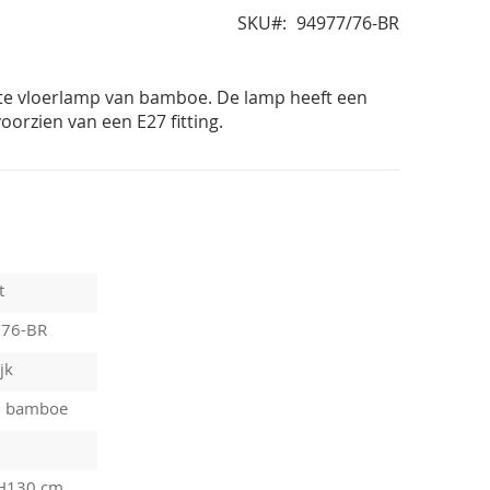
SKU
94977/76-BR
te vloerlamp van bamboe. De lamp heeft een
oorzien van een E27 fitting.
t
/76-BR
jk
, bamboe
 H130 cm