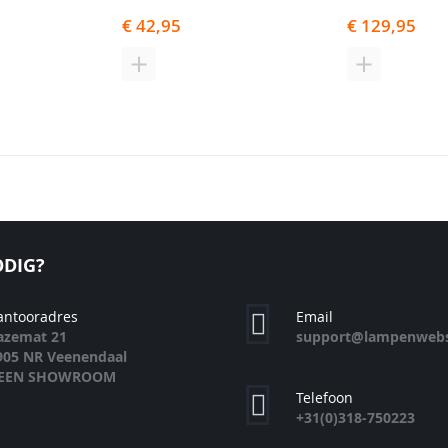
€ 42,95
€ 129,95
N
TOEVOEGEN
TOEVOEGE
OM
OM
TE
TE
EN
VERGELIJKEN
VERGELIJK
DIG?
antooradres
Email
azemat 21
support@lampenwebs
905 NR Veenendaal
EEN SHOWROOM
Telefoon
+31(0)318-750223