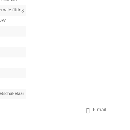
male fitting
60W
etschakelaar
E-mail