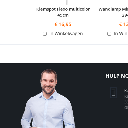
Klemspot Flexo multicolor
Wandlamp Mi
45cm
29
€ 16,95
€ 1
In Winkelwagen
In Wi
HULP NO
K
K
3
G