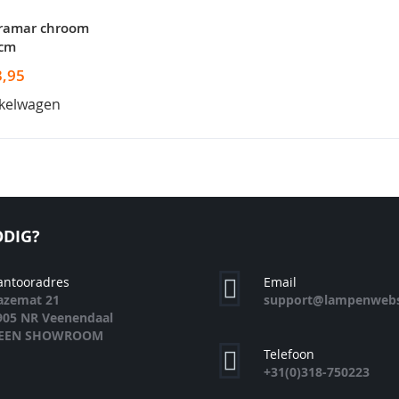
ramar chroom
cm
3,95
nkelwagen
DIG?
antooradres
Email
azemat 21
support@lampenwebs
905 NR Veenendaal
EEN SHOWROOM
Telefoon
+31(0)318-750223