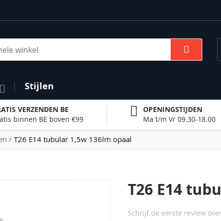
Zoek
Stijlen
ATIS VERZENDEN BE
OPENINGSTIJDEN
atis binnen BE boven €99
Ma t/m Vr 09.30-18.00
en
T26 E14 tubular 1,5w 136lm opaal
T26 E14 tubu
Schrijf de eerste review ove