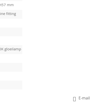
 H57 mm
ine fitting
0K gloeilamp
E-mail