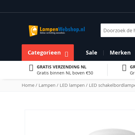
Ga
naar
de
inhoud
Zoek
Categorieen
Sale
Merken
GRATIS VERZENDING NL
GR
Gratis binnen NL boven €50
Gr
Home
Lampen
LED lampen
LED schakelbordlamp
Ga
naar
het
einde