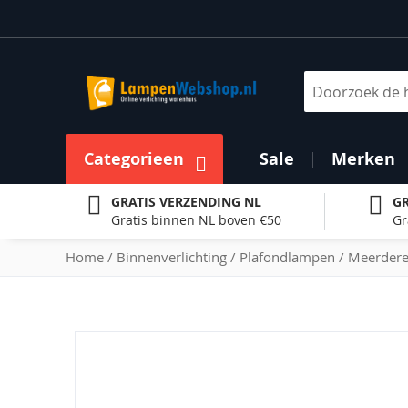
Ga
naar
de
inhoud
Zoek
Categorieen
Sale
Merken
GRATIS VERZENDING NL
GR
Gratis binnen NL boven €50
Gr
Home
Binnenverlichting
Plafondlampen
Meerdere
Ga
naar
het
einde