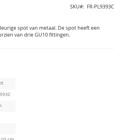
SKU
FR-PL9393C
leurige spot van metaal. De spot heeft een
rzien van drie GU10 fittingen.
ht
9393C
n
B10 cm