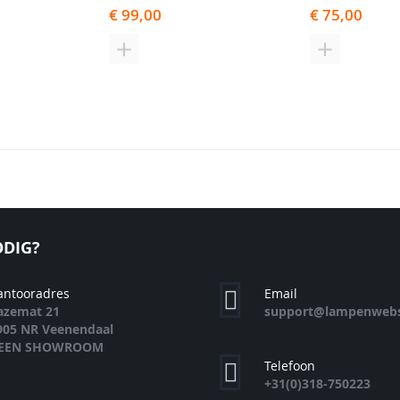
en
Winkelwagen
Winkelwag
€ 99,00
€ 75,00
N
TOEVOEGEN
TOEVOEGE
OM
OM
TE
TE
EN
VERGELIJKEN
VERGELIJK
DIG?
antooradres
Email
azemat 21
support@lampenwebs
905 NR Veenendaal
EEN SHOWROOM
Telefoon
+31(0)318-750223