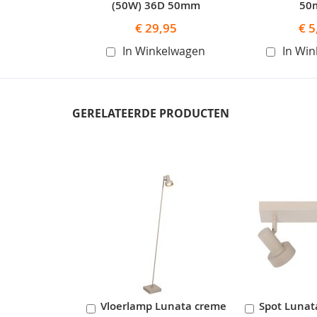
(50W) 36D 50mm
50
€ 29,95
€ 5
In Winkelwagen
In Wi
GERELATEERDE PRODUCTEN
Skip
carousel
Vloerlamp Lunata creme
Spot Luna
In
In