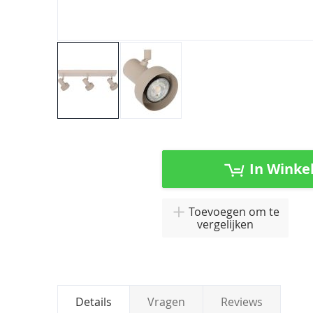
Ga
naar
het
In Winke
begin
van
de
Toevoegen om te
afbeeldingen-
vergelijken
gallerij
Details
Vragen
Reviews