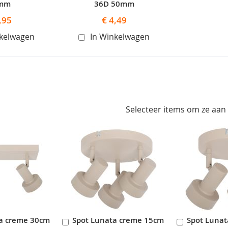
mm
36D 50mm
,95
€ 4,49
nkelwagen
In Winkelwagen
Selecteer items om ze aan
ta creme 30cm
Spot Lunata creme 15cm
Spot Luna
In
In