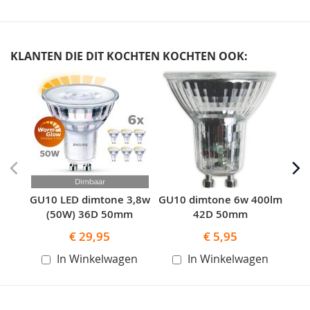
KLANTEN DIE DIT KOCHTEN KOCHTEN OOK:
Skip
carousel
GU10 LED dimtone 3,8w
GU10 dimtone 6w 400lm
G
(50W) 36D 50mm
42D 50mm
€ 29,95
€ 5,95
In Winkelwagen
In Winkelwagen