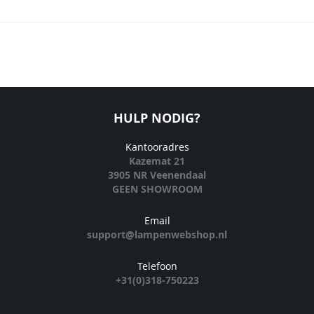
HULP NODIG?
Kantooradres
Kazemat 21
3905 NR Veenendaal
GEEN SHOWROOM
Email
support@lampenwebshop.nl
Telefoon
+31(0)318-750223