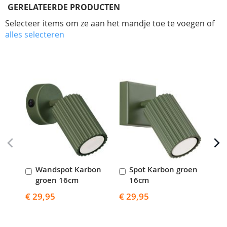
GERELATEERDE PRODUCTEN
Selecteer items om ze aan het mandje toe te voegen of
alles selecteren
Skip
carousel
Wandspot Karbon
Spot Karbon groen
S
In
In
I
groen 16cm
16cm
Winkelwagen
Winkelwagen
W
€ 29,95
€ 29,95
€ 5