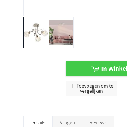
Ga
naar
het
In Winke
begin
van
de
Toevoegen om te
afbeeldingen-
vergelijken
gallerij
Details
Vragen
Reviews