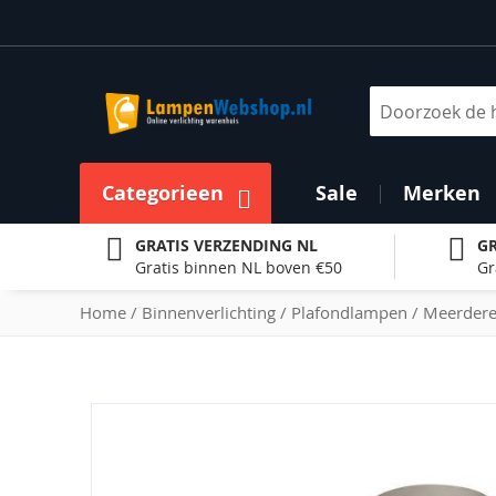
Ga
naar
de
inhoud
Zoek
Categorieen
Sale
Merken
GRATIS VERZENDING NL
GR
Gratis binnen NL boven €50
Gr
Home
Binnenverlichting
Plafondlampen
Meerdere
Ga
naar
het
einde