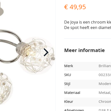
€ 49,95
De Joya is een chroom kl
De spot heeft een diamet
Meer informatie
Merk
Brillian
SKU
00233
Stijl
Moder
Materiaal
Metaal,
Kleur
Chroo
Afmetingen
D38 *