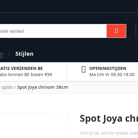
Zoek
Stijlen
ATIS VERZENDEN BE
OPENINGSTIJDEN
atis binnen BE boven €99
Ma t/m Vr 09.30-18.00
 spots
Spot Joya chroom 38cm
Spot Joya c
Schrijf de eerste review ove