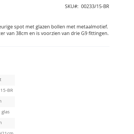
SKU
00233/15-BR
eurige spot met glazen bollen met metaalmotief.
er van 38cm en is voorzien van drie G9 fittingen.
t
/15-BR
n
 glas
m
 H21cm