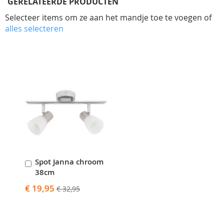
GERELATEERDE PRODUCTEN
Selecteer items om ze aan het mandje toe te voegen of
alles selecteren
Skip
carousel
Spot Janna chroom
In
38cm
Winkelwagen
Speciale
€ 19,95
€ 32,95
prijs