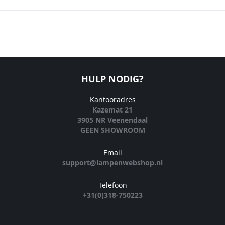
HULP NODIG?
Kantooradres
Kazemat 21
3905 NR Veenendaal
GEEN SHOWROOM
Email
support@lampenwebshop.nl
Telefoon
+31(0)318-750223