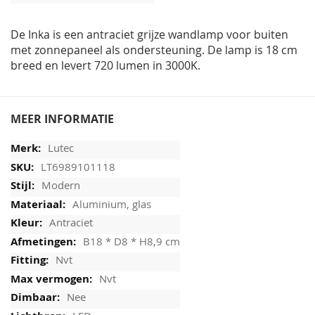
afbeeldingen-
gallerij
De Inka is een antraciet grijze wandlamp voor buiten
met zonnepaneel als ondersteuning. De lamp is 18 cm
breed en levert 720 lumen in 3000K.
MEER INFORMATIE
Lutec
LT6989101118
Modern
Aluminium, glas
Antraciet
B18 * D8 * H8,9 cm
Nvt
Nvt
Nee