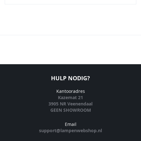
HULP NODIG?
Kantooradres
Kazemat 21
3905 NR Veenendaal
GEEN SHOWROOM
Email
support@lampenwebshop.nl