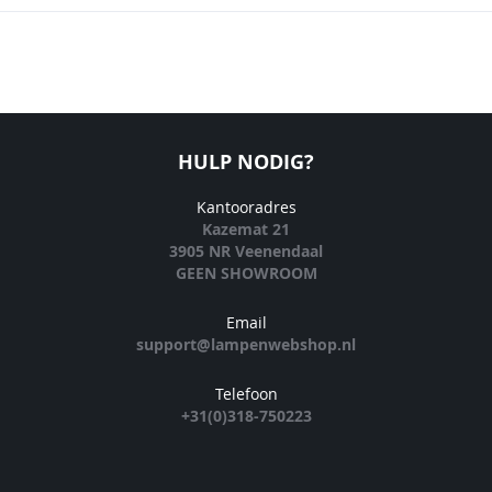
HULP NODIG?
Kantooradres
Kazemat 21
3905 NR Veenendaal
GEEN SHOWROOM
Email
support@lampenwebshop.nl
Telefoon
+31(0)318-750223