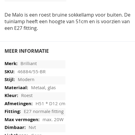
afbeeldingen-
gallerij
De Malo is een roest bruine sokkellamp voor buiten. De
tuinlamp heeft een hoogte van 51cm en is voorzien van
een E27 fitting.
MEER INFORMATIE
Brilliant
46884/55-BR
Modern
Metaal, glas
Roest
H51 * D12 cm
E27 normale fitting
max. 20W
Nvt