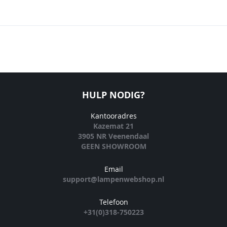
HULP NODIG?
Kantooradres
Kazemat 21
3905 NR Veenendaal
GEEN SHOWROOM
Email
support@lampenwebshop.nl
Telefoon
+31(0)318-750223