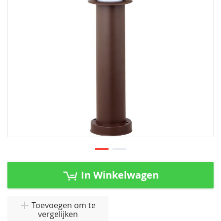
afbeeldingen-
gallerij
Ga
naar
In Winkelwagen
het
begin
van
Toevoegen om te
vergelijken
de