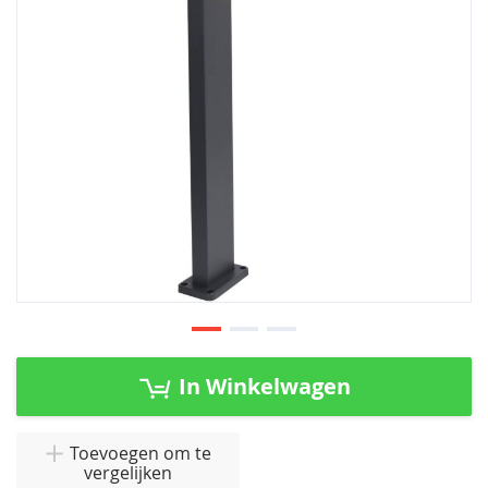
afbeeldingen-
gallerij
Ga
naar
In Winkelwagen
het
begin
van
Toevoegen om te
vergelijken
de