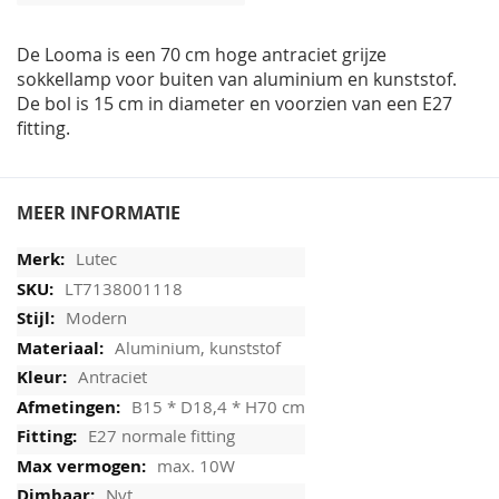
afbeeldingen-
gallerij
De Looma is een 70 cm hoge antraciet grijze
sokkellamp voor buiten van aluminium en kunststof.
De bol is 15 cm in diameter en voorzien van een E27
fitting.
MEER INFORMATIE
Lutec
LT7138001118
Modern
Aluminium, kunststof
Antraciet
B15 * D18,4 * H70 cm
E27 normale fitting
max. 10W
Nvt