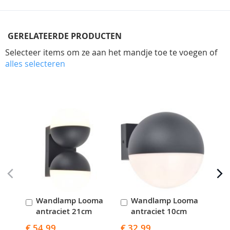
GERELATEERDE PRODUCTEN
Selecteer items om ze aan het mandje toe te voegen of
alles selecteren
Skip
carousel
Wandlamp Looma
Wandlamp Looma
In
In
I
antraciet 21cm
antraciet 10cm
a
Winkelwagen
Winkelwagen
W
€ 54,99
€ 32,99
€ 4