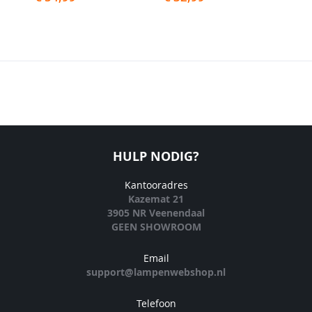
HULP NODIG?
Kantooradres
Kazemat 21
3905 NR Veenendaal
GEEN SHOWROOM
Email
support@lampenwebshop.nl
Telefoon