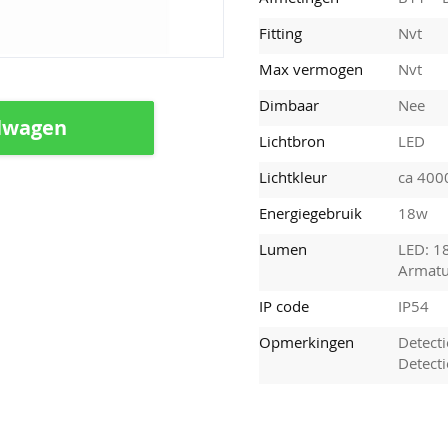
Fitting
Nvt
Max vermogen
Nvt
Dimbaar
Nee
lwagen
Lichtbron
LED
Lichtkleur
ca 400
Energiegebruik
18w
Lumen
LED: 1
Armatu
IP code
IP54
Opmerkingen
Detect
Detecti