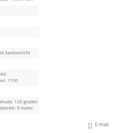
0K kantoorlicht
860
ur: 1100
iehoek: 120 graden
ebereik: 9 meter
E-mail