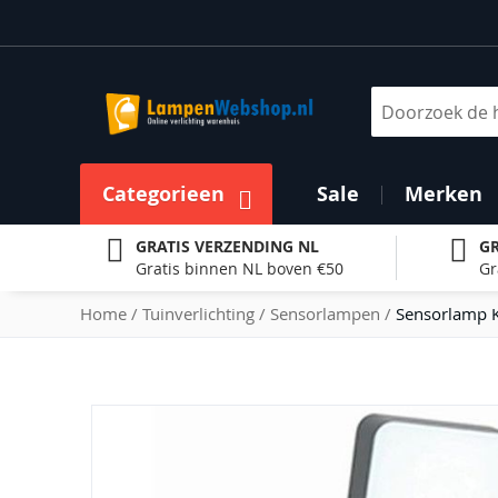
Ga
naar
de
inhoud
Zoek
Categorieen
Sale
Merken
GRATIS VERZENDING NL
GR
Gratis binnen NL boven €50
Gr
Home
Tuinverlichting
Sensorlampen
Sensorlamp K
Ga
naar
het
einde