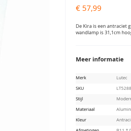
€ 57,99
De Kira is een antraciet
wandlamp is 31,1cm hoog 
Meer informatie
Merk
Lutec
SKU
LT528
Stijl
Moder
Materiaal
Alumin
Kleur
Antraci
Afmetingen
B11 * 