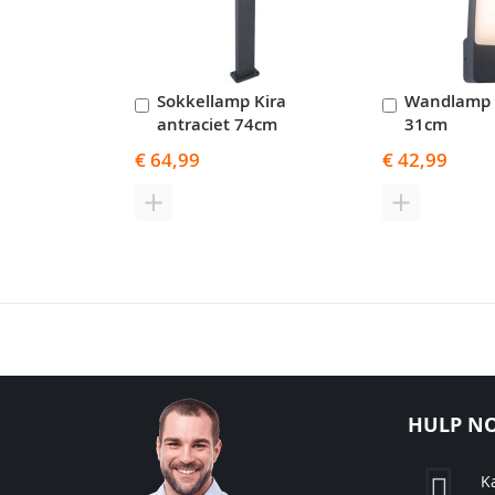
Sokkellamp Kira
Wandlamp K
In
In
antraciet 74cm
31cm
Winkelwagen
Winkelwag
€ 64,99
€ 42,99
TOEVOEGEN
TOEVOEGE
OM
OM
TE
TE
VERGELIJKEN
VERGELIJK
HULP NO
K