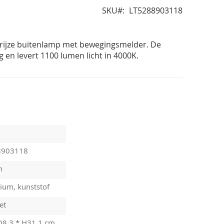
SKU
LT5288903118
 grijze buitenlamp met bewegingsmelder. De
en levert 1100 lumen licht in 4000K.
8903118
n
ium, kunststof
et
D8,3 * H31,1 cm