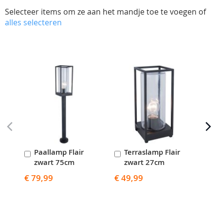
Selecteer items om ze aan het mandje toe te voegen of
alles selecteren
Skip
carousel
Paallamp Flair
Terraslamp Flair
W
In
In
I
zwart 75cm
zwart 27cm
z
Winkelwagen
Winkelwagen
W
€ 79,99
€ 49,99
€ 7