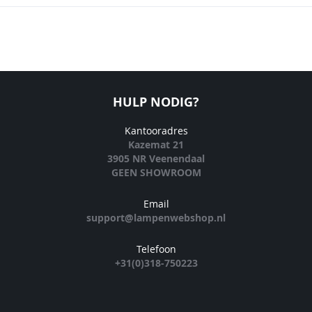
HULP NODIG?
Kantooradres
Kazemat 21
3905 NR Veenendaal
GEEN SHOWROOM
Email
support@lampenwebshop.nl
Telefoon
+31(0)318-750223