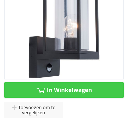
afbeeldingen-
gallerij
Ga
naar
In Winkelwagen
het
begin
van
Toevoegen om te
vergelijken
de
afbeeldingen-
gallerij