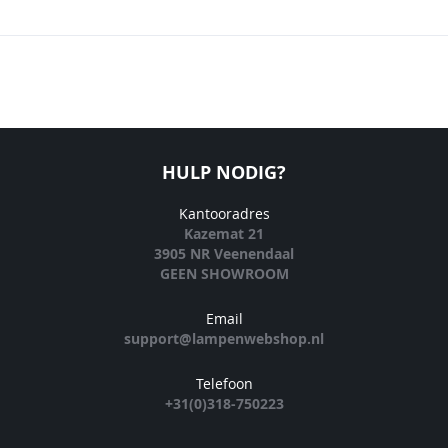
HULP NODIG?
Kantooradres
Kazemat 21
3905 NR Veenendaal
GEEN SHOWROOM
Email
support@lampenwebshop.nl
Telefoon
+31(0)318-750223