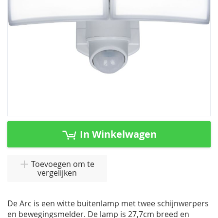
Ga
naar
In Winkelwagen
het
begin
van
Toevoegen om te
vergelijken
de
afbeeldingen-
gallerij
De Arc is een witte buitenlamp met twee schijnwerpers
en bewegingsmelder. De lamp is 27,7cm breed en