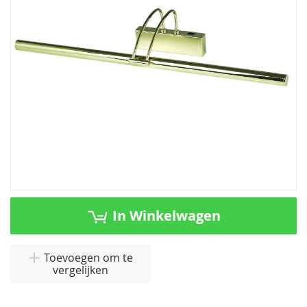
afbeeldingen-
gallerij
Ga
naar
In Winkelwagen
het
begin
van
Toevoegen om te
vergelijken
de
afbeeldingen-
gallerij