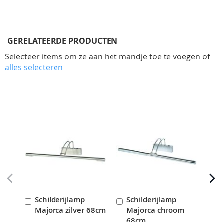
GERELATEERDE PRODUCTEN
Selecteer items om ze aan het mandje toe te voegen of
alles selecteren
Skip
carousel
Schilderijlamp
Schilderijlamp
S
In
In
I
Majorca zilver 68cm
Majorca chroom
M
Winkelwagen
Winkelwagen
W
68cm