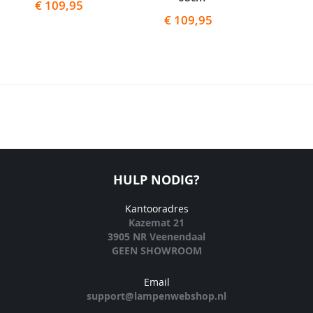
€ 109,95
€ 109,95
€ 1
HULP NODIG?
Kantooradres
Kazemat 21
3905 NR Veenendaal
GEEN SHOWROOM
Email
support@lampenwebshop.nl