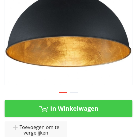
afbeeldingen-
gallerij
Ga
naar
In Winkelwagen
het
begin
van
Toevoegen om te
vergelijken
de