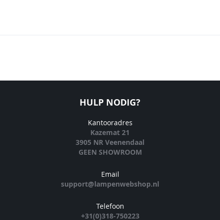
HULP NODIG?
Kantooradres
Kazemat 21
3905 NR Veenendaal
GEEN SHOWROOM
Email
support@lampenwebshop.nl
Telefoon
+31(0)318-750223