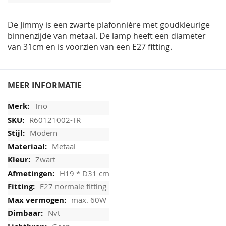
afbeeldingen-
gallerij
De Jimmy is een zwarte plafonnière met goudkleurige
binnenzijde van metaal. De lamp heeft een diameter
van 31cm en is voorzien van een E27 fitting.
MEER INFORMATIE
Trio
R60121002-TR
Modern
Metaal
Zwart
H19 * D31 cm
E27 normale fitting
max. 60W
Nvt