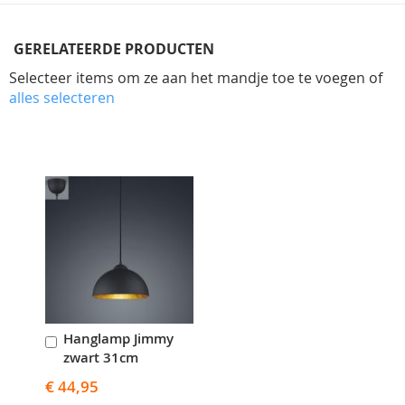
GERELATEERDE PRODUCTEN
Selecteer items om ze aan het mandje toe te voegen of
alles selecteren
Skip
carousel
Hanglamp Jimmy
In
zwart 31cm
Winkelwagen
€ 44,95