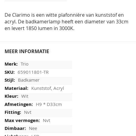
afbeeldingen-
gallerij
De Clarimo is een witte plafonnière van kunststof en
acryl. De badkamerlamp heeft een diameter van 33cm
en levert 1850 lumen in 3000K.
MEER INFORMATIE
Trio
659011801-TR
Badkamer
Kunststof, Acryl
Wit
H9 * D33cm
Nvt
Nvt
Nee