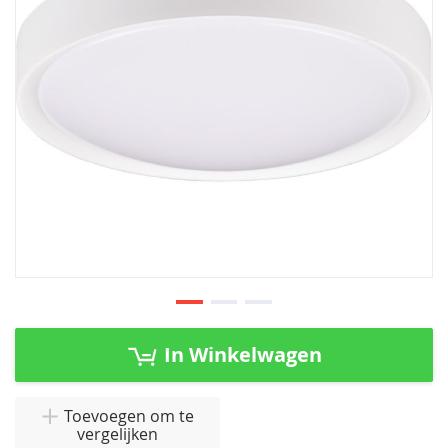
afbeeldingen-
gallerij
Ga
naar
In Winkelwagen
het
begin
van
Toevoegen om te
vergelijken
de