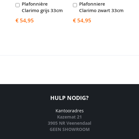
Plafonnière
Plafonniere
P
In
In
I
Clarimo grijs 33cm
Clarimo zwart 33cm
C
Winkelwagen
Winkelwagen
W
€ 54,95
€ 54,95
€ 5
HULP NODIG?
Kantooradres
Kazemat 21
3905 NR Veenendaal
GEEN SHOWROOM