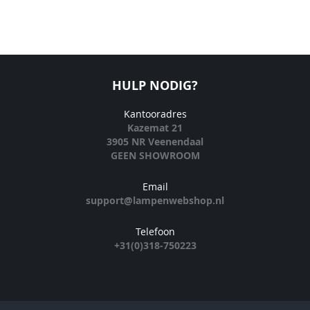
HULP NODIG?
Kantooradres
Kazemat 21
3905 NR Veenendaal
GEEN SHOWROOM
Email
support@lampenwebshop.nl
Telefoon
+31(0)318-750223