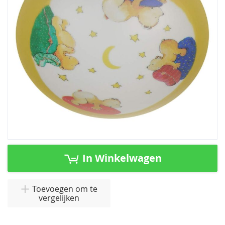
afbeeldingen-
gallerij
Ga
naar
In Winkelwagen
het
begin
van
Toevoegen om te
vergelijken
de
afbeeldingen-
gallerij