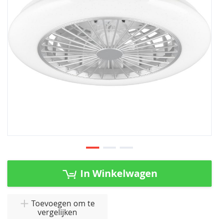
afbeeldingen-
gallerij
Ga
naar
In Winkelwagen
het
begin
van
Toevoegen om te
vergelijken
de