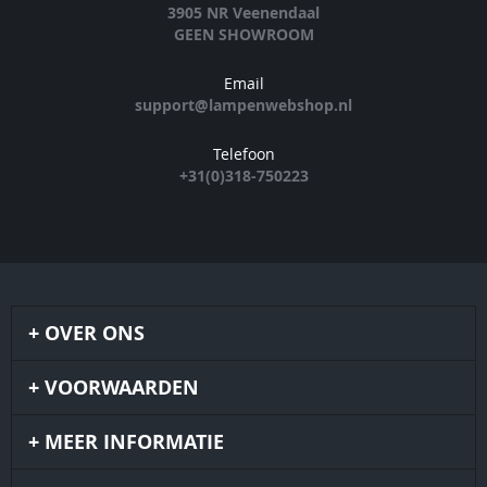
3905 NR Veenendaal
GEEN SHOWROOM
Email
support@lampenwebshop.nl
Telefoon
+31(0)318-750223
OVER ONS
VOORWAARDEN
MEER INFORMATIE