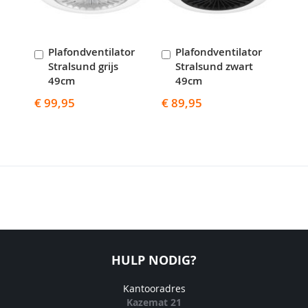
Plafondventilator
Plafondventilator
In
In
Stralsund grijs
Stralsund zwart
Winkelwagen
Winkelwagen
49cm
49cm
€ 99,95
€ 89,95
HULP NODIG?
Kantooradres
Kazemat 21