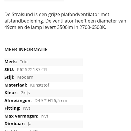
afbeeldingen-
gallerij
De Stralsund is een grijze plafondventilator met
afstandbediening. De ventilator heeft een diameter van
49cm en de lamp levert 3500lm in 2700-6500K.
MEER INFORMATIE
Trio
R62522187-TR
Modern
Kunststof
Grijs
D49 * H16,5 cm
Nvt
Nvt
Ja