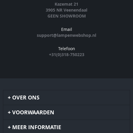
Kazemat 21
3905 NR Veenendaal
GEEN SHOWROOM
Email
support@lampenwebshop.nl
Telefoon
+31(0)318-750223
OVER ONS
VOORWAARDEN
MEER INFORMATIE