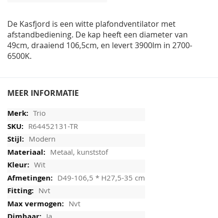
afbeeldingen-
gallerij
De Kasfjord is een witte plafondventilator met
afstandbediening. De kap heeft een diameter van
49cm, draaiend 106,5cm, en levert 3900lm in 2700-
6500K.
MEER INFORMATIE
Trio
R64452131-TR
Modern
Metaal, kunststof
Wit
D49-106,5 * H27,5-35 cm
Nvt
Nvt
Ja