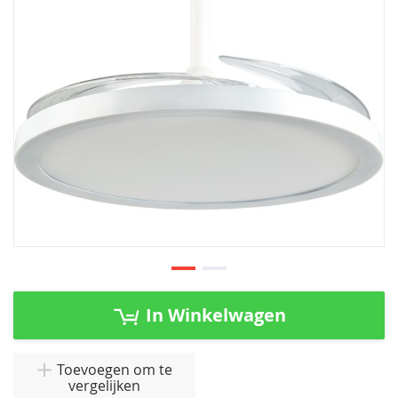
afbeeldingen-
gallerij
Ga
naar
In Winkelwagen
het
begin
van
Toevoegen om te
vergelijken
de