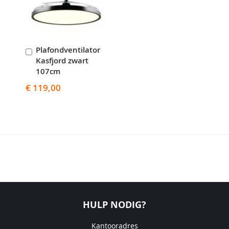
Plafondventilator
In
Kasfjord zwart
Winkelwagen
107cm
€ 119,00
HULP NODIG?
Kantooradres