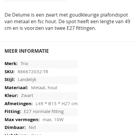
afbeeldingen-
gallerij
De Delume is een zwart met goudkleurige plafondspot
van metaal en fsc hout. De spot heeft een lengte van 49
cm en is voorzien van twee E27 fittingen.
MEER INFORMATIE
Trio
R86672032-TR
Landelijk
Metaal, hout
Zwart
L49 * B15 * H27 cm
E27 normale fitting
max. 10W
Nvt