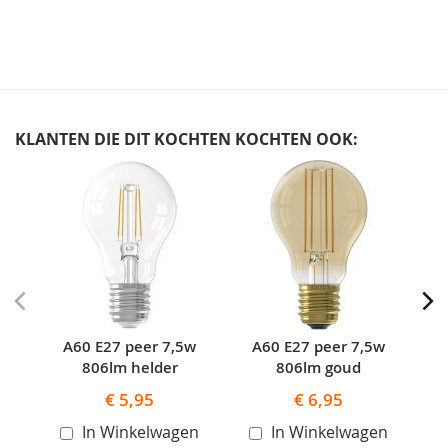
KLANTEN DIE DIT KOCHTEN KOCHTEN OOK:
Skip
carousel
A60 E27 peer 7,5w
A60 E27 peer 7,5w
A60
806lm helder
806lm goud
€ 5,95
€ 6,95
In Winkelwagen
In Winkelwagen