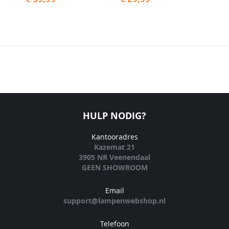
HULP NODIG?
Kantooradres
Kazemat 21
3905 NR Veenendaal
GEEN SHOWROOM
Email
support@lampenwebshop.nl
Telefoon