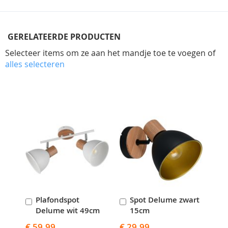
GERELATEERDE PRODUCTEN
Selecteer items om ze aan het mandje toe te voegen of
alles selecteren
Skip
carousel
Plafondspot
Spot Delume zwart
In
In
Delume wit 49cm
15cm
Winkelwagen
Winkelwagen
€ 59,99
€ 29,99