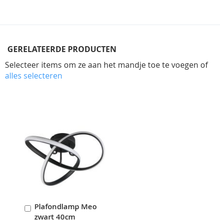
GERELATEERDE PRODUCTEN
Selecteer items om ze aan het mandje toe te voegen of
alles selecteren
Skip
carousel
Plafondlamp Meo
In
zwart 40cm
Winkelwagen