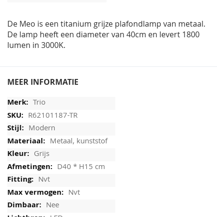
afbeeldingen-
gallerij
De Meo is een titanium grijze plafondlamp van metaal.
De lamp heeft een diameter van 40cm en levert 1800
lumen in 3000K.
MEER INFORMATIE
Trio
R62101187-TR
Modern
Metaal, kunststof
Grijs
D40 * H15 cm
Nvt
Nvt
Nee