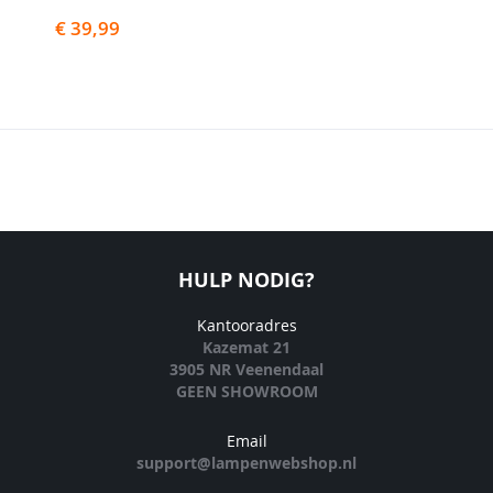
€ 39,99
HULP NODIG?
Kantooradres
Kazemat 21
3905 NR Veenendaal
GEEN SHOWROOM
Email
support@lampenwebshop.nl