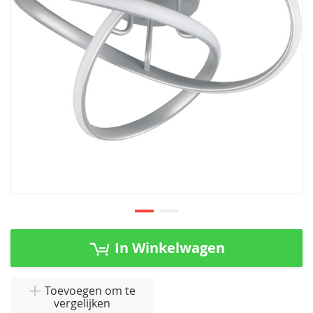
afbeeldingen-
gallerij
Ga
naar
In Winkelwagen
het
begin
van
Toevoegen om te
vergelijken
de