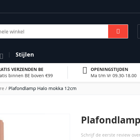
Zoek
Stijlen
ATIS VERZENDEN BE
OPENINGSTIJDEN
atis binnen BE boven €99
Ma t/m Vr 09.30-18.00
re
Plafondlamp Halo mokka 12cm
Plafondlam
Schrijf de eerste review ove