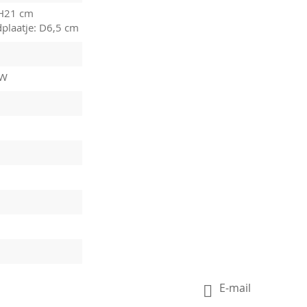
H21 cm
dplaatje: D6,5 cm
7W
E-mail