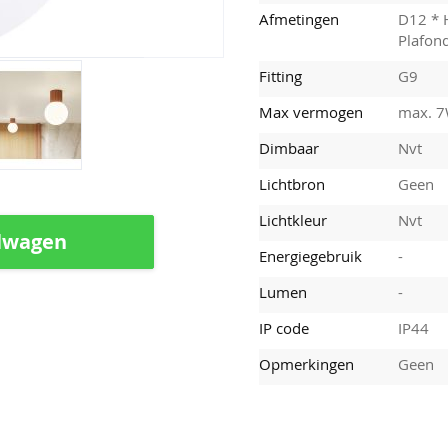
Afmetingen
D12 * 
Plafon
Fitting
G9
Max vermogen
max. 
Dimbaar
Nvt
Lichtbron
Geen
Lichtkleur
Nvt
lwagen
Energiegebruik
-
Lumen
-
IP code
IP44
Opmerkingen
Geen