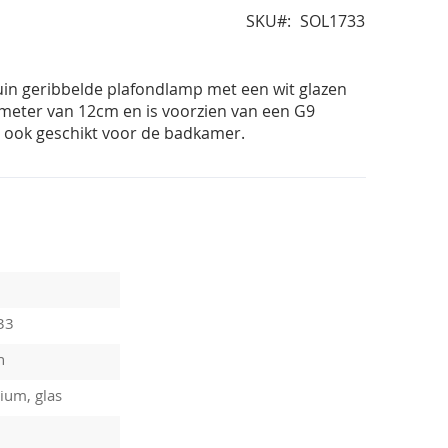
SKU
SOL1733
uin geribbelde plafondlamp met een wit glazen
ameter van 12cm en is voorzien van een G9
is ook geschikt voor de badkamer.
33
n
ium, glas