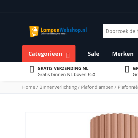
Ga
naar
de
inhoud
Zoek
Categorieen
Sale
Merken
GRATIS VERZENDING NL
GR
Gratis binnen NL boven €50
Gr
Home
Binnenverlichting
Plafondlampen
Plafonniè
Ga
naar
het
einde