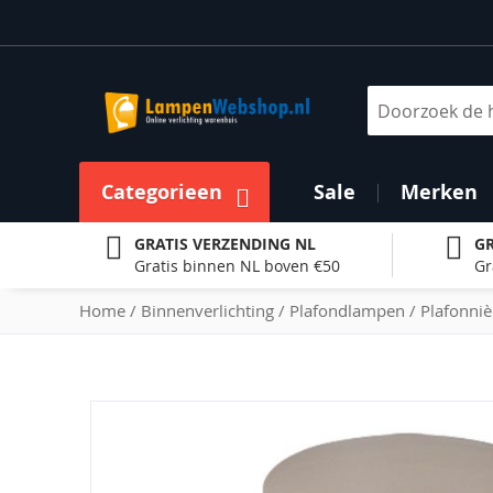
Ga
naar
de
inhoud
Zoek
Categorieen
Sale
Merken
GRATIS VERZENDING NL
GR
Gratis binnen NL boven €50
Gr
Home
Binnenverlichting
Plafondlampen
Plafonniè
Ga
naar
het
einde