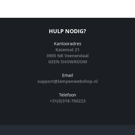
HULP NODIG?
Kantooradres
Kazemat 21
3905 NR Veenendaal
GEEN SHOWROOM
Email
support@lampenwebshop.nl
Telefoon
+31(0)318-750223