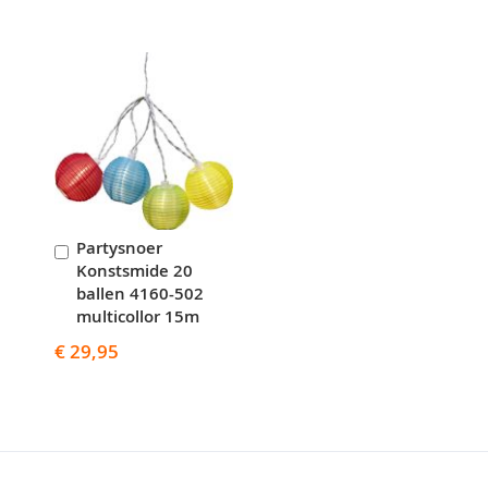
Skip
carousel
Partysnoer
In
Konstsmide 20
Winkelwagen
ballen 4160-502
multicollor 15m
€ 29,95