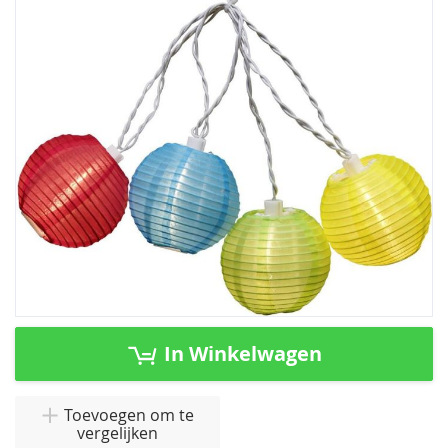
de
afbeeldingen-
gallerij
Ga
naar
In Winkelwagen
het
begin
van
Toevoegen om te
vergelijken
de