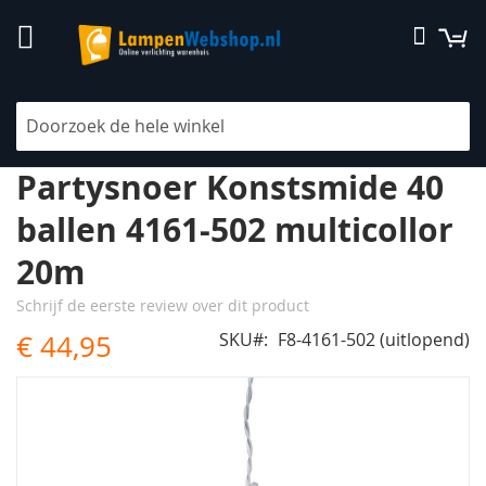
Ga
W
Zoek
naar
de
inhoud
Home
Feestverlichting
Partysnoeren
Partysnoer Konstsmide 40 ballen 4161-502 multicollor 20m
Partysnoer Konstsmide 40
ballen 4161-502 multicollor
20m
Schrijf de eerste review over dit product
€ 44,95
SKU
F8-4161-502 (uitlopend)
Ga
naar
het
einde
van