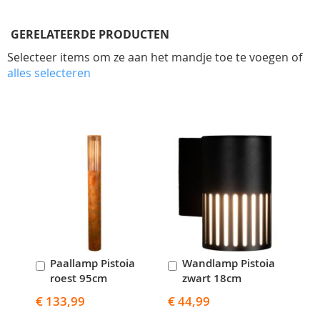
GERELATEERDE PRODUCTEN
Selecteer items om ze aan het mandje toe te voegen of
alles selecteren
Skip
carousel
Paallamp Pistoia
Wandlamp Pistoia
In
In
roest 95cm
zwart 18cm
Winkelwagen
Winkelwagen
€ 133,99
€ 44,99