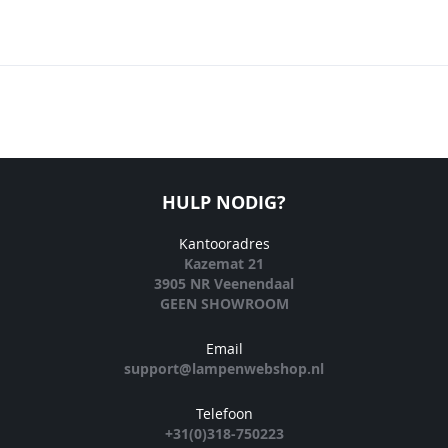
HULP NODIG?
Kantooradres
Kazemat 21
3905 NR Veenendaal
GEEN SHOWROOM
Email
support@lampenwebshop.nl
Telefoon
+31(0)318-750223