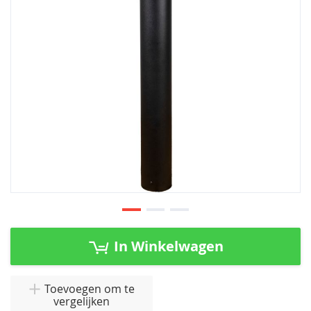
afbeeldingen-
gallerij
Ga
naar
In Winkelwagen
het
begin
van
Toevoegen om te
vergelijken
de