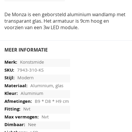
afbeeldingen-
gallerij
De Monza is een geborsteld aluminium wandlamp met
transparant glas. Het armatuur is 9cm hoog en
voorzien van een 3w LED module.
MEER INFORMATIE
Konstsmide
7943-310-KS
Modern
Aluminium, glas
Aluminium
B9 * D8 * H9 cm
Nvt
Nvt
Nee