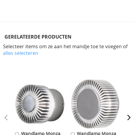
GERELATEERDE PRODUCTEN
Selecteer items om ze aan het mandje toe te voegen of
alles selecteren
Skip
carousel
Wandlamp Monza
Wandlamp Monza
In
In
I