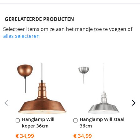
GERELATEERDE PRODUCTEN
Selecteer items om ze aan het mandje toe te voegen of
alles selecteren
Skip
carousel
Hanglamp Will
Hanglamp Will staal
H
In
In
I
koper 36cm
36cm
Winkelwagen
Winkelwagen
W
€ 34,99
€ 34,99
€ 3