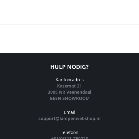
HULP NODIG?
Kantooradres
Kazemat 21
3905 NR Veenendaal
GEEN SHOWROOM
Email
support@lampenwebshop.nl
Telefoon
+31(0)318-750223