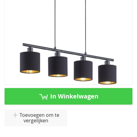
afbeeldingen-
gallerij
Ga
naar
In Winkelwagen
het
begin
van
Toevoegen om te
vergelijken
de
afbeeldingen-
gallerij