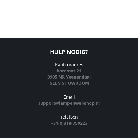
HULP NODIG?
Kantooradres
Kazemat 21
3905 NR Veenendaal
GEEN SHOWROOM
Email
support@lampenwebshop.nl
Telefoon
+31(0)318-750223