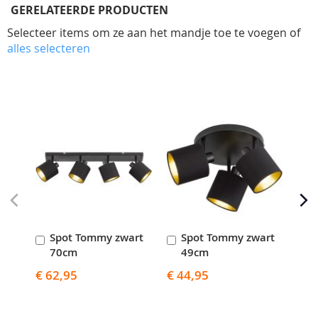
GERELATEERDE PRODUCTEN
Selecteer items om ze aan het mandje toe te voegen of
alles selecteren
Skip
carousel
Spot Tommy zwart
Spot Tommy zwart
S
In
In
I
70cm
49cm
Winkelwagen
Winkelwagen
W
€ 62,95
€ 44,95
€ 2