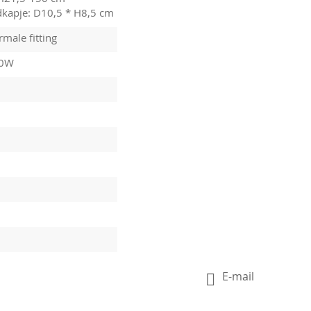
dkapje: D10,5 * H8,5 cm
male fitting
10W
E-mail