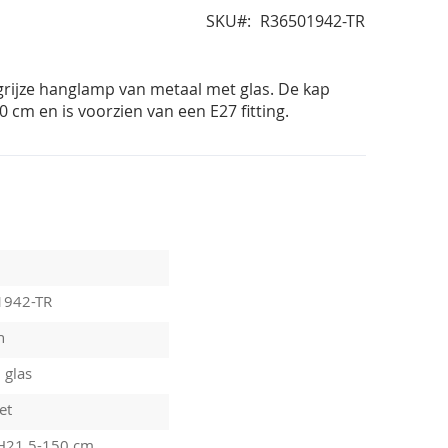
SKU
R36501942-TR
 grijze hanglamp van metaal met glas. De kap
 cm en is voorzien van een E27 fitting.
1942-TR
n
 glas
et
H21,5-150 cm