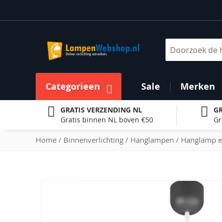
Ga
naar
de
inhoud
Zoek
Categorieen
Sale
Merken
GRATIS VERZENDING NL
GR
Gratis binnen NL boven €50
Gr
Home
Binnenverlichting
Hanglampen
Hanglamp e
Ga
naar
het
einde