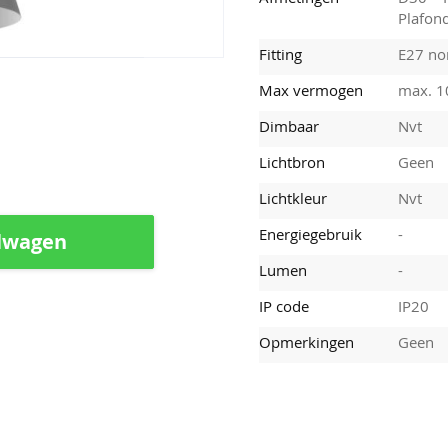
Plafon
Fitting
E27 nor
Max vermogen
max. 
Dimbaar
Nvt
Lichtbron
Geen
Lichtkleur
Nvt
Energiegebruik
-
lwagen
Lumen
-
IP code
IP20
Opmerkingen
Geen