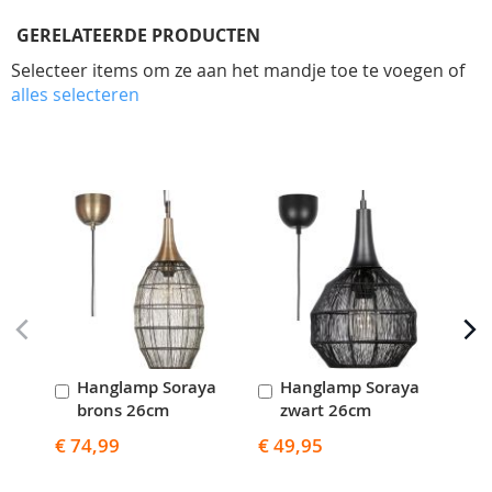
GERELATEERDE PRODUCTEN
Selecteer items om ze aan het mandje toe te voegen of
alles selecteren
Skip
carousel
Hanglamp Soraya
Hanglamp Soraya
H
In
In
I
brons 26cm
zwart 26cm
z
Winkelwagen
Winkelwagen
W
€ 74,99
€ 49,95
€ 1