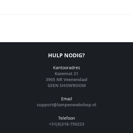
HULP NODIG?
Kantooradres
Kazemat 21
3905 NR Veenendaal
GEEN SHOWROOM
Email
support@lampenwebshop.nl
Telefoon
+31(0)318-750223