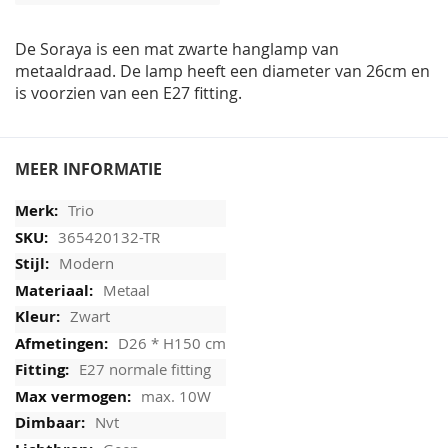
afbeeldingen-
gallerij
De Soraya is een mat zwarte hanglamp van
metaaldraad. De lamp heeft een diameter van 26cm en
is voorzien van een E27 fitting.
MEER INFORMATIE
Trio
365420132-TR
Modern
Metaal
Zwart
D26 * H150 cm
E27 normale fitting
max. 10W
Nvt